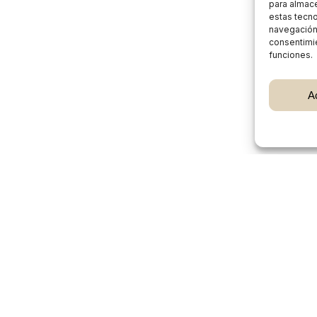
para almace
estas tecn
navegación o
consentimie
funciones.
Subtotal:
A
Ver
Burgos Rural Market
Quiénes somos
Atención al cliente
Preguntas frecuentes
Cómo vender en Burgos Rural Market