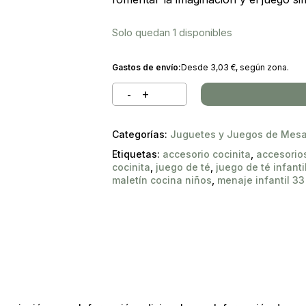
Solo quedan 1 disponibles
Gastos de envío:
Desde
3,03
€
, según zona.
Búsqueda
de
 to search or ESC to close
productos
Categorías:
Juguetes y Juegos de Mes
Etiquetas:
accesorio cocinita
,
accesorio
cocinita
,
juego de té
,
juego de té infanti
maletín cocina niños
,
menaje infantil 33