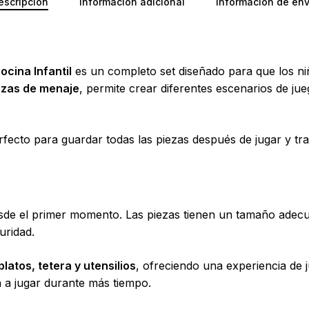
escripción
Información adicional
Información de env
ocina Infantil
es un completo set diseñado para que los niñ
ezas de menaje
, permite crear diferentes escenarios de j
erfecto para guardar todas las piezas después de jugar y 
o desde el primer momento. Las piezas tienen un tamaño ad
uridad.
platos, tetera y utensilios
, ofreciendo una experiencia de j
a a jugar durante más tiempo.