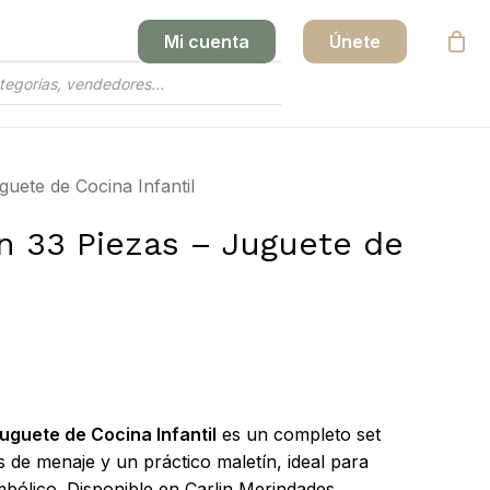
Mi cuenta
Únete
Close
Cart
uete de Cocina Infantil
n 33 Piezas – Juguete de
uguete de Cocina Infantil
es un completo set
 de menaje y un práctico maletín, ideal para
mbólico. Disponible en Carlin Merindades.