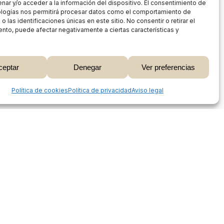
nar y/o acceder a la información del dispositivo. El consentimiento de
ologías nos permitirá procesar datos como el comportamiento de
 las identificaciones únicas en este sitio. No consentir o retirar el
nto, puede afectar negativamente a ciertas características y
0,00
€
ceptar
Denegar
Ver preferencias
 Carrito
Finalizar Compra
Share
Política de cookies
Política de privacidad
Aviso legal
Proceso de compra
Mi cuenta
Métodos de pago
Envíos
Devoluciones y reembolsos
Seguimiento de pedidos