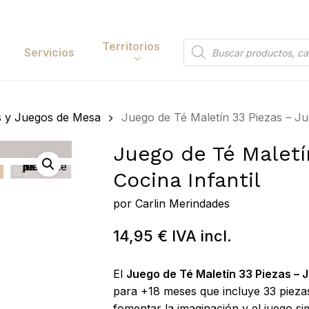
Cart
Territorios
Búsqueda
Servicios
de
productos
Papelería y
s y Juegos de Mesa
Juego de Té Maletín 33 Piezas – Jug
tación
Entretenimiento
Juego de Té Maletí
y Accesorios
Electrónica y
Cocina Infantil
Tecnología
y Belleza
por
Carlin Merindades
Hogar
 y Huerta
14,95
€
IVA incl.
Bricolaje y Suministros
Industriales
El
Juego de Té Maletín 33 Piezas – J
para +18 meses que incluye 33 piezas
fomentar la imaginación y el juego si