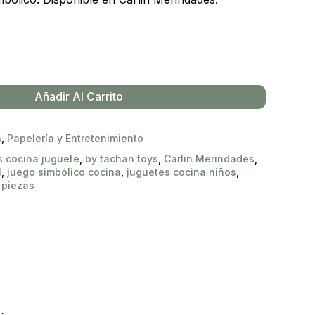
Añadir Al Carrito
a
,
Papelería y Entretenimiento
s cocina juguete
,
by tachan toys
,
Carlin Merindades
,
l
,
juego simbólico cocina
,
juguetes cocina niños
,
 piezas