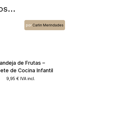
os…
por
Carlin Merindades
andeja de Frutas –
ete de Cocina Infantil
9,95
€
IVA incl.