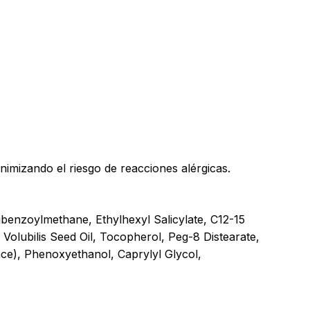
y productos en el carrito.
Go To Shop
nimizando el riesgo de reacciones alérgicas.
benzoylmethane, Ethylhexyl Salicylate, C12-15
 Volubilis Seed Oil, Tocopherol, Peg-8 Distearate,
ce), Phenoxyethanol, Caprylyl Glycol,