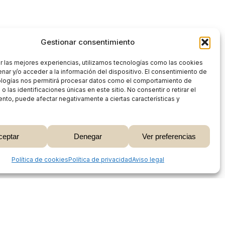
Gestionar consentimiento
r las mejores experiencias, utilizamos tecnologías como las cookies
nar y/o acceder a la información del dispositivo. El consentimiento de
ologías nos permitirá procesar datos como el comportamiento de
 las identificaciones únicas en este sitio. No consentir o retirar el
nto, puede afectar negativamente a ciertas características y
0,00
€
ceptar
Denegar
Ver preferencias
 Carrito
Finalizar Compra
Share
Política de cookies
Política de privacidad
Aviso legal
Proceso de compra
Mi cuenta