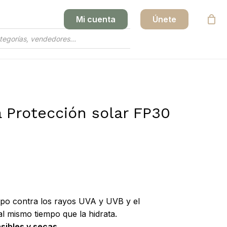
Mi cuenta
Únete
Close
Cart
 Protección solar FP30
erpo contra los rayos UVA y UVB y el
al mismo tiempo que la hidrata.
sibles y secas.