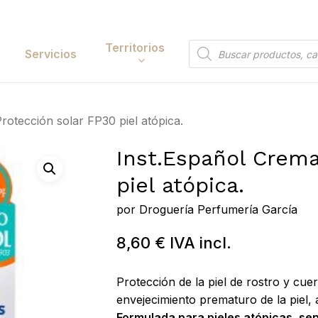
Cart
Territorios
Búsqueda
Servicios
de
productos
Papelería y
rotección solar FP30 piel atópica.
tación
Entretenimiento
Inst.Español Crema
y Accesorios
Electrónica y
piel atópica.
Tecnología
y Belleza
por
Droguería Perfumería García
Hogar
 y Huerta
8,60
€
IVA incl.
Bricolaje y Suministros
Búsqueda
Industriales
de
 to search or ESC to close
Protección de la piel de rostro y cu
productos
envejecimiento prematuro de la piel, 
Formulada para pieles atópicas, sen