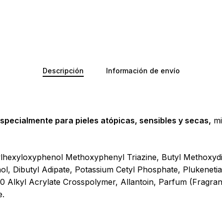
No ha
Descripción
Información de envío
specialmente para pieles atópicas, sensibles y secas,
mi
lhexyloxyphenol Methoxyphenyl Triazine, Butyl Methoxydi
ol, Dibutyl Adipate, Potassium Cetyl Phosphate, Plukenetia
 Alkyl Acrylate Crosspolymer, Allantoin, Parfum (Fragran
e.