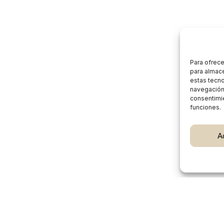
Para ofrece
para almace
estas tecn
navegación o
consentimie
funciones.
Subtotal:
A
Ver
Burgos Rural Market
Quiénes somos