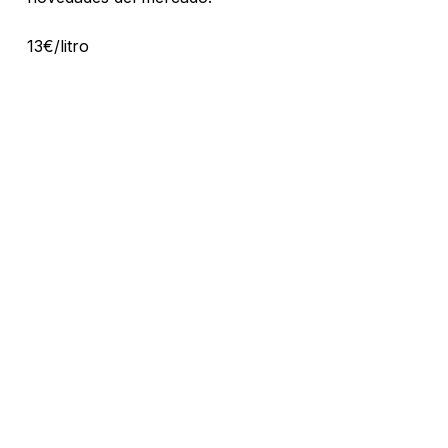
Go To Shop
13
€/litro