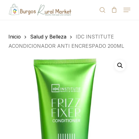
Skip
Menu
to
search
Close
Cart
Cart
main
Close
content
Menu
Búsqueda
de
Inicio
Salud y Belleza
IDC INSTITUTE
productos
ACONDICIONADOR ANTI ENCRESPADO 200ML