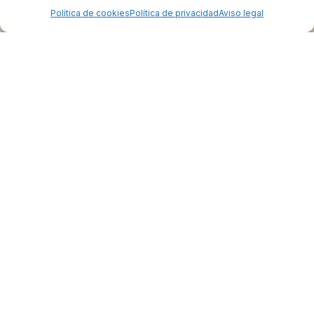
Política de cookies
Política de privacidad
Aviso legal
Colabora
Burgos Rural Market
Quiénes somos
Atención al cliente
Preguntas frecuentes
Cómo vender en Burgos Rural Market