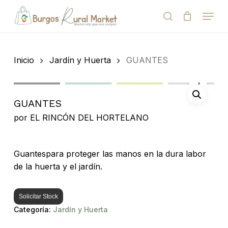
Skip
Menu
to
search
Close
Cart
Cart
main
Close
content
Menu
Búsqueda
de
Inicio
Jardín y Huerta
GUANTES
productos
GUANTES
por
EL RINCÓN DEL HORTELANO
Guantespara proteger las manos en la dura labor
de la huerta y el jardín.
Solicitar Stock
Categoría:
Jardín y Huerta