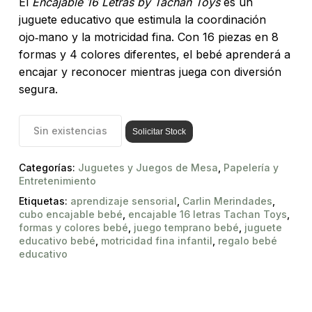
El
Encajable 16 Letras by Tachan Toys
es un
juguete educativo que estimula la coordinación
ojo‑mano y la motricidad fina. Con 16 piezas en 8
formas y 4 colores diferentes, el bebé aprenderá a
encajar y reconocer mientras juega con diversión
segura.
Sin existencias
Solicitar Stock
Categorías:
Juguetes y Juegos de Mesa
,
Papelería y
Entretenimiento
Etiquetas:
aprendizaje sensorial
,
Carlin Merindades
,
cubo encajable bebé
,
encajable 16 letras Tachan Toys
,
formas y colores bebé
,
juego temprano bebé
,
juguete
educativo bebé
,
motricidad fina infantil
,
regalo bebé
educativo