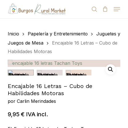
Skip
Menu
to
search
Close
Cart
Cart
main
Close
content
Menu
Búsqueda
de
Inicio
Papelería y Entretenimiento
Juguetes y
productos
Juegos de Mesa
Encajable 16 Letras – Cubo de
Habilidades Motoras
Encajable 16 Letras – Cubo de
Habilidades Motoras
por
Carlin Merindades
9,95
€
IVA incl.