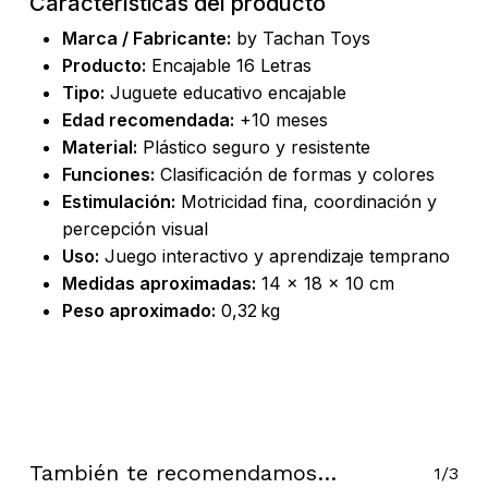
Características del producto
Marca / Fabricante:
by Tachan Toys
Producto:
Encajable 16 Letras
Tipo:
Juguete educativo encajable
Edad recomendada:
+10 meses
Material:
Plástico seguro y resistente
No hay productos en el carrito.
Funciones:
Clasificación de formas y colores
Estimulación:
Motricidad fina, coordinación y
Go To Shop
percepción visual
Uso:
Juego interactivo y aprendizaje temprano
Medidas aproximadas:
14 × 18 × 10 cm
Peso aproximado:
0,32 kg
También te recomendamos…
1/3