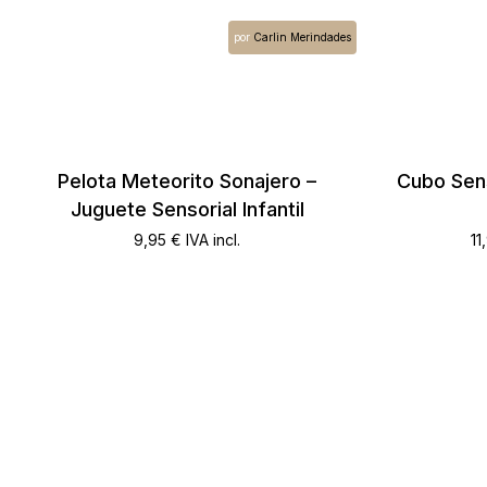
por
Carlin Merindades
Pelota Meteorito Sonajero –
Cubo Sens
Juguete Sensorial Infantil
9,95
€
IVA incl.
11