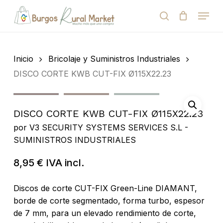
Skip
Menu
to
search
Close
Cart
Cart
main
Close
content
Menu
Búsqueda
de
Inicio
Bricolaje y Suministros Industriales
productos
DISCO CORTE KWB CUT-FIX Ø115X22.23
DISCO CORTE KWB CUT-FIX Ø115X22.23
por
V3 SECURITY SYSTEMS SERVICES S.L -
SUMINISTROS INDUSTRIALES
8,95
€
IVA incl.
Discos de corte CUT-FIX Green-Line DIAMANT,
borde de corte segmentado, forma turbo, espesor
de 7 mm, para un elevado rendimiento de corte,