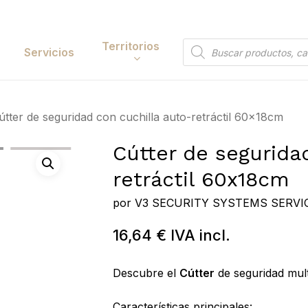
Cart
Territorios
Búsqueda
Servicios
de
productos
Papelería y
útter de seguridad con cuchilla auto-retráctil 60x18cm
tación
Entretenimiento
Cútter de segurida
y Accesorios
Electrónica y
retráctil 60x18cm
Tecnología
y Belleza
por
V3 SECURITY SYSTEMS SERVIC
Hogar
 y Huerta
16,64
€
IVA incl.
Bricolaje y Suministros
Industriales
Descubre el
Cútter
de seguridad mult
Características principales:
Búsqueda