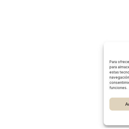
Para ofrece
para almace
estas tecn
navegación o
consentimie
funciones.
Subtotal:
A
Ver