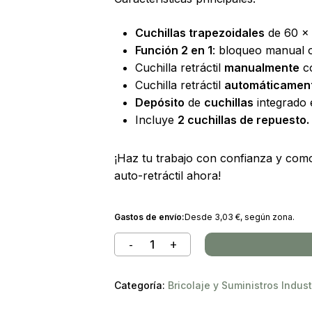
de
 to search or ESC to close
Cuchillas trapezoidales
de 60 x 
productos
Función 2 en 1
: bloqueo manual o 
Cuchilla retráctil
manualmente
co
Cuchilla retráctil
automáticamen
Depósito
de
cuchillas
integrado 
Incluye
2 cuchillas de repuesto.
¡Haz tu trabajo con confianza y com
auto-retráctil ahora!
Gastos de envío:
Desde
3,03
€
, según zona.
Categoría:
Bricolaje y Suministros Indust