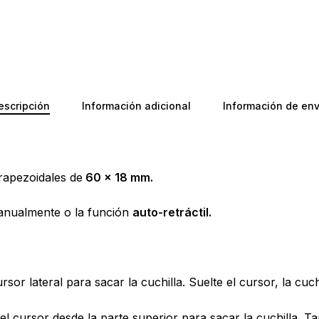
escripción
Información adicional
Información de env
trapezoidales de
60 x 18 mm.
 manualmente o la función
auto-retráctil.
No ha
ursor lateral para sacar la cuchilla. Suelte el cursor, la cu
 el cursor desde la parte superior para sacar la cuchilla. T