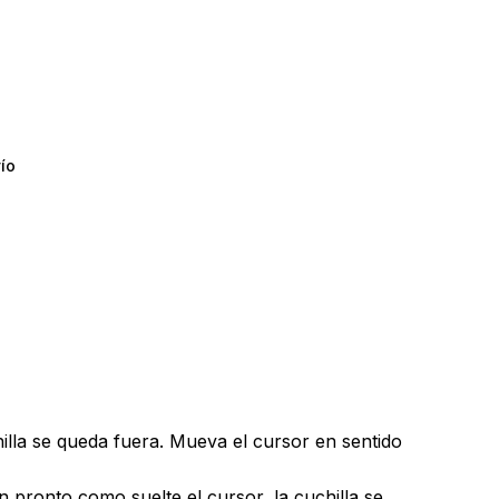
ío
y productos en el carrito.
chilla se queda fuera. Mueva el cursor en sentido
Go To Shop
an pronto como suelte el cursor, la cuchilla se