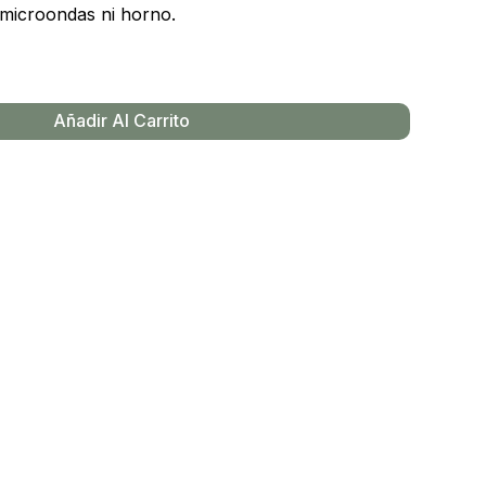
 microondas ni horno.
Añadir Al Carrito
y productos en el carrito.
Go To Shop