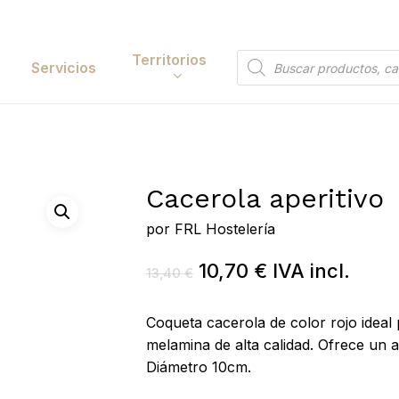
Cart
Territorios
Búsqueda
Servicios
de
productos
Papelería y
tación
Entretenimiento
Cacerola aperitivo
y Accesorios
Electrónica y
Tecnología
por
FRL Hostelería
y Belleza
Búsqueda
Hogar
El
El
10,70
€
IVA incl.
13,40
€
 y Huerta
de
precio
precio
 to search or ESC to close
productos
Bricolaje y Suministros
original
actual
Coqueta cacerola de color rojo ideal 
Industriales
era:
es:
melamina de alta calidad. Ofrece un 
Diámetro 10cm.
13,40 €.
10,70 €.