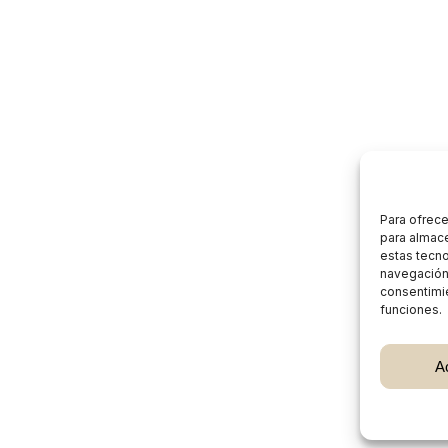
Para ofrece
para almace
estas tecn
navegación o
consentimie
funciones.
Subtotal:
A
Ver