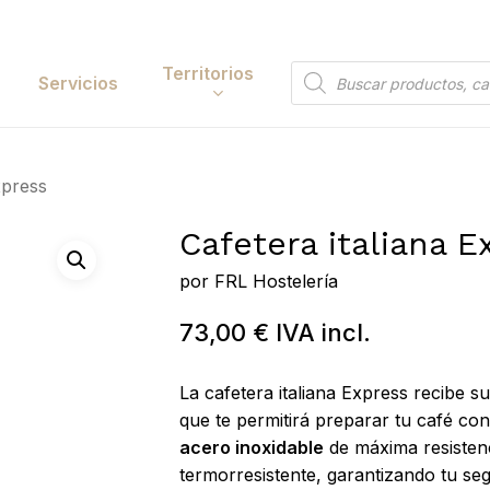
Cart
Territorios
Búsqueda
Servicios
de
productos
Papelería y
xpress
tación
Entretenimiento
Cafetera italiana E
y Accesorios
Electrónica y
Tecnología
por
FRL Hostelería
y Belleza
Hogar
73,00
€
IVA incl.
Búsqueda
 y Huerta
de
Bricolaje y Suministros
 to search or ESC to close
productos
La cafetera italiana Express recibe 
Industriales
que te permitirá preparar tu café co
acero inoxidable
de máxima resisten
termorresistente, garantizando tu se