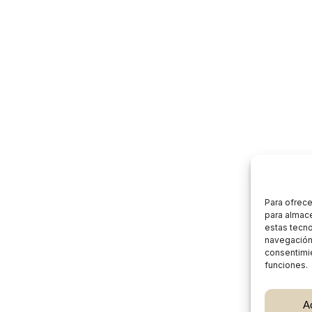
Para ofrece
para almace
estas tecn
navegación o
consentimie
funciones.
Subtotal:
A