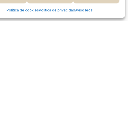
 Carrito
Finalizar Compra
Share
Política de cookies
Política de privacidad
Aviso legal
Proceso de compra
Mi cuenta
Métodos de pago
Envíos
Devoluciones y reembolsos
Seguimiento de pedidos