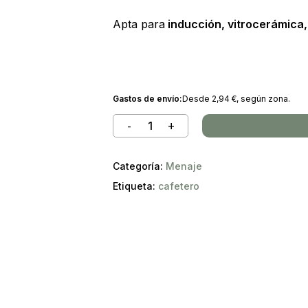
Apta para
inducción, vitrocerámica,
Gastos de envío:
Desde
2,94
€
, según zona.
Categoría:
Menaje
Etiqueta:
cafetero
No ha