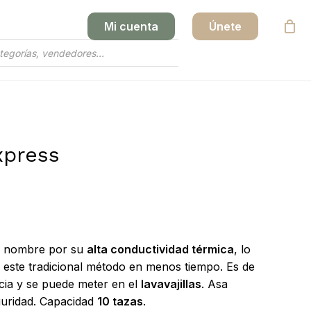
Mi cuenta
Únete
Close
Cart
xpress
su nombre por su
alta conductividad térmica
, lo
n este tradicional método en menos tiempo. Es de
cia y se puede meter en el
lavavajillas
. Asa
guridad. Capacidad
10 tazas
.