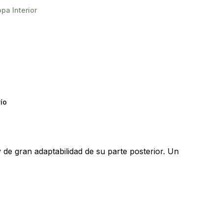
pa Interior
y productos en el carrito.
ío
Go To Shop
o y de gran adaptabilidad de su parte posterior. Un