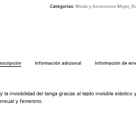
Categorías:
Moda y Accesorios Mujer
,
Ro
No ha
escripción
Información adicional
Información de env
a invisibilidad del tanga gracias al tejido invisible elástic
ensual y femenino.