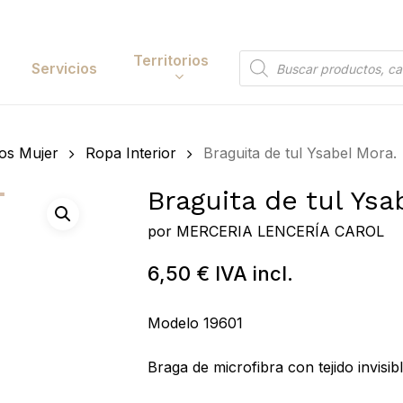
Cart
Territorios
Búsqueda
Servicios
de
productos
Papelería y
os Mujer
Ropa Interior
Braguita de tul Ysabel Mora.
tación
Entretenimiento
Braguita de tul Ysa
y Accesorios
Electrónica y
Tecnología
por
MERCERIA LENCERÍA CAROL
y Belleza
Hogar
6,50
€
IVA incl.
 y Huerta
Bricolaje y Suministros
Modelo 19601
Industriales
Búsqueda
de
Braga de microfibra con tejido invisib
 to search or ESC to close
productos