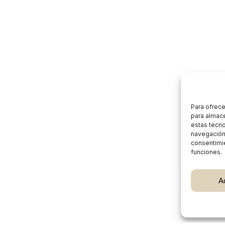
Para ofrece
para almace
estas tecn
navegación o
consentimie
funciones.
Subtotal:
A
Ver