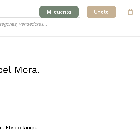
Mi cuenta
Únete
Close
Cart
bel Mora.
le. Efecto tanga.