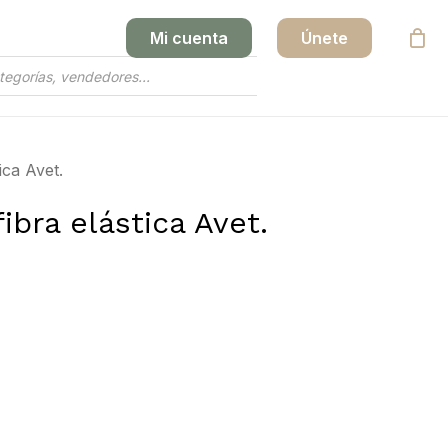
Mi cuenta
Únete
Close
Cart
ica Avet.
ibra elástica Avet.