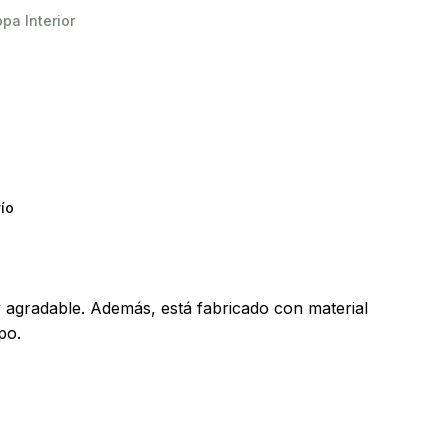
pa Interior
y productos en el carrito.
ío
Go To Shop
 y agradable. Además, está fabricado con material
po.