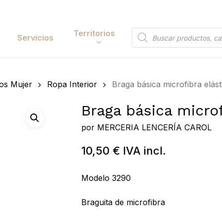
Cart
Territorios
Búsqueda
Servicios
de
productos
Papelería y
os Mujer
Ropa Interior
Braga básica microfibra elást
tación
Entretenimiento
Braga básica microf
y Accesorios
Electrónica y
Tecnología
por
MERCERIA LENCERÍA CAROL
y Belleza
Hogar
10,50
€
IVA incl.
 y Huerta
Bricolaje y Suministros
Modelo 3290
Industriales
Búsqueda
de
Braguita de microfibra
 to search or ESC to close
productos