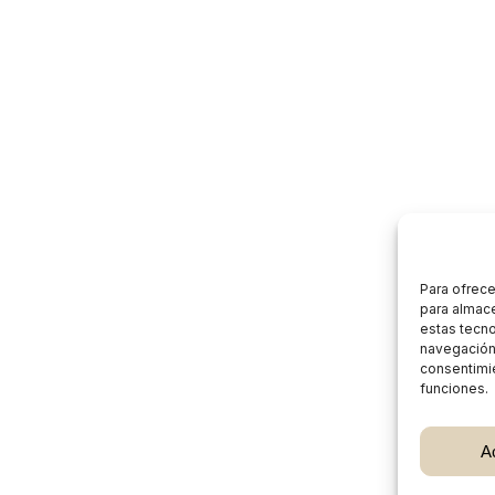
Para ofrece
para almace
estas tecn
navegación o
consentimie
funciones.
Subtotal:
A
Ver