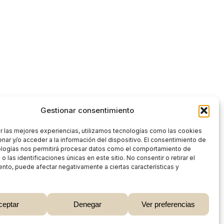
Gestionar consentimiento
r las mejores experiencias, utilizamos tecnologías como las cookies
nar y/o acceder a la información del dispositivo. El consentimiento de
ologías nos permitirá procesar datos como el comportamiento de
 las identificaciones únicas en este sitio. No consentir o retirar el
nto, puede afectar negativamente a ciertas características y
0,00
€
ceptar
Denegar
Ver preferencias
 Carrito
Finalizar Compra
Share