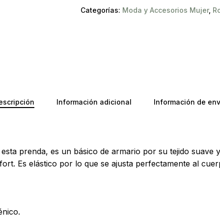
Categorías:
Moda y Accesorios Mujer
,
Ro
No ha
escripción
Información adicional
Información de env
s esta prenda, es un básico de armario por su tejido suave
ort. Es elástico por lo que se ajusta perfectamente al cuer
énico.