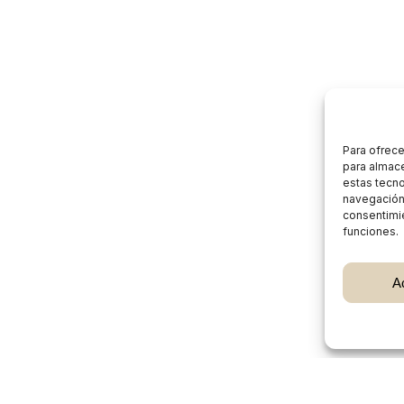
Para ofrece
para almace
estas tecn
navegación o
consentimie
funciones.
Subtotal:
A
Ver
Burgos Rural Market