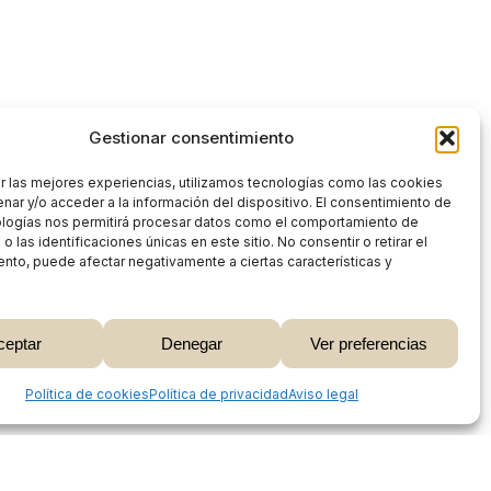
Gestionar consentimiento
r las mejores experiencias, utilizamos tecnologías como las cookies
nar y/o acceder a la información del dispositivo. El consentimiento de
ologías nos permitirá procesar datos como el comportamiento de
 las identificaciones únicas en este sitio. No consentir o retirar el
nto, puede afectar negativamente a ciertas características y
0,00
€
ceptar
Denegar
Ver preferencias
 Carrito
Finalizar Compra
Share
Política de cookies
Política de privacidad
Aviso legal
Proceso de compra