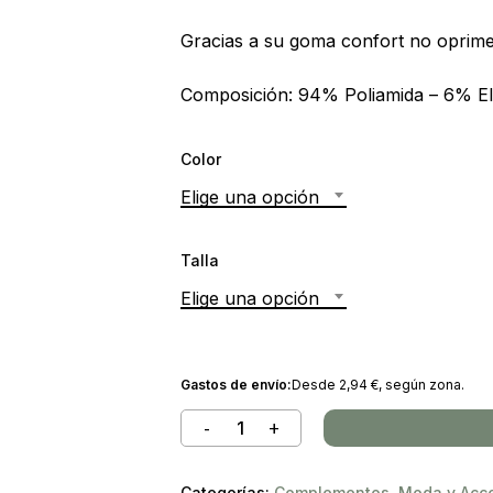
Gracias a su goma confort no oprime 
Composición: 94% Poliamida – 6% E
Color
Elige una opción
Talla
Elige una opción
Gastos de envío:
Desde
2,94
€
, según zona.
Categorías:
Complementos
,
Moda y Acce