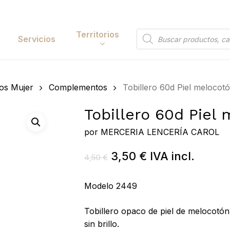
Cart
Territorios
Búsqueda
Servicios
de
productos
Papelería y
os Mujer
Complementos
Tobillero 60d Piel melocotó
tación
Entretenimiento
Tobillero 60d Piel 
y Accesorios
Electrónica y
Tecnología
por
MERCERIA LENCERÍA CAROL
y Belleza
Hogar
El
El
3,50
€
IVA incl.
4,50
€
 y Huerta
precio
precio
Bricolaje y Suministros
original
actual
Búsqueda
Modelo 2449
Industriales
era:
es:
de
 to search or ESC to close
productos
Tobillero opaco de piel de melocotón
4,50 €.
3,50 €.
sin brillo.