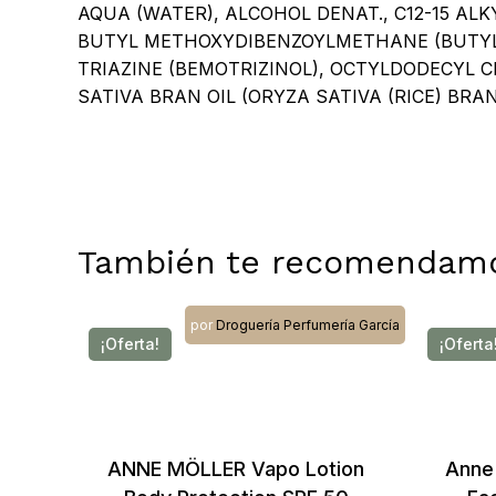
AQUA (WATER), ALCOHOL DENAT., C12-15 AL
BUTYL METHOXYDIBENZOYLMETHANE (BUTYL
TRIAZINE (BEMOTRIZINOL), OCTYLDODECYL C
SATIVA BRAN OIL (ORYZA SATIVA (RICE) B
También te recomendam
por
Droguería Perfumería García
¡Oferta!
¡Oferta
ANNE MÖLLER Vapo Lotion
Anne