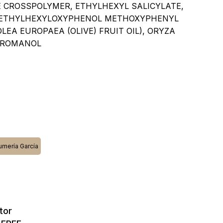
y productos en el carrito.
TE CROSSPOLYMER, ETHYLHEXYL SALICYLATE,
S-ETHYLHEXYLOXYPHENOL METHOXYPHENYL
LEA EUROPAEA (OLIVE) FRUIT OIL), ORYZA
Go To Shop
CHROMANOL
umería García
tor