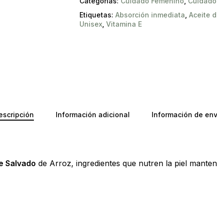
Categorías:
Cuidado Femenino
,
Cuidado
Etiquetas:
Absorción inmediata
,
Aceite d
Unisex
,
Vitamina E
escripción
Información adicional
Información de env
de Salvado
de Arroz, ingredientes que nutren la piel mante