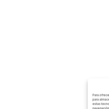
Para ofrece
para almace
estas tecn
navegación o