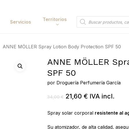
Cart
Territorios
Búsqueda
Servicios
de
productos
ANNE MÖLLER Spray Lotion Body Protection SPF 50
Papelería y
tación
Entretenimiento
ANNE MÖLLER Spray
y Accesorios
Electrónica y
SPF 50
Tecnología
y Belleza
por
Droguería Perfumería García
Hogar
 y Huerta
El
El
21,60
€
IVA incl.
34,00
€
Bricolaje y Suministros
precio
precio
Industriales
original
actual
Spray solar corporal
resistente al a
era:
es:
Su atomizador, de alta calidad, aseg
34,00 €.
21,60 €.