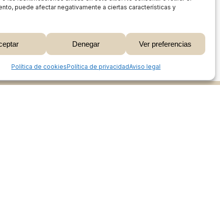
nto, puede afectar negativamente a ciertas características y
0,00
€
ceptar
Denegar
Ver preferencias
 Carrito
Finalizar Compra
Share
Política de cookies
Política de privacidad
Aviso legal
Proceso de compra
Mi cuenta
Métodos de pago
Envíos
Devoluciones y reembolsos
Seguimiento de pedidos