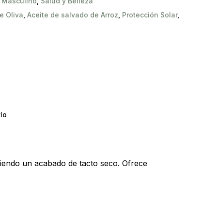
 Masculino
,
Salud y Belleza
e Oliva
,
Aceite de salvado de Arroz
,
Protección Solar
,
ío
niendo un acabado de tacto seco. Ofrece