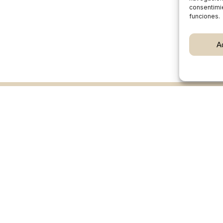
consentimie
funciones.
Subtotal:
A
Ver
Burgos Rural Market
Quiénes somos
Atención al cliente
Preguntas frecuentes
Cómo vender en Burgos Rural Market
Participan