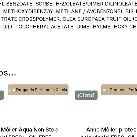
No ha
KYL BENZOATE, SORBETH-2/OLEATE/DIMER DILINOLEA
 METHOXYDIBENZOYLMETHANE / AVOBENZONE), BI
ITRATE CROSSPOLYMER, OLEA EUROPAEA FRUIT OIL (O
RAN OIL), TOCOPHERYL ACETATE, DIMETHYLMETHOXY 
os…
por
Droguería Perfumería García
por
Droguería Perf
!
¡Oferta!
 Môller Aqua Non Stop
Anne Môller protec