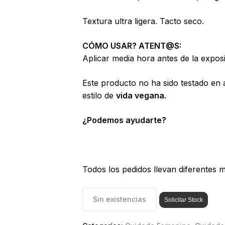
Búsqueda
Textura ultra ligera. Tacto seco.
de
 to search or ESC to close
productos
CÓMO USAR? ATENT@S:
Aplicar media hora antes de la exposi
Este producto no ha sido testado en
estilo de
vida vegana.
¿Podemos ayudarte?
Todos los pedidos llevan diferentes m
Sin existencias
Solicitar Stock