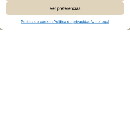
Ver preferencias
Ver Carrito
Finalizar Compra
Política de cookies
Política de privacidad
Aviso legal
Colabora
Burgos Rural Market
Quiénes somos
Atención al cliente
Preguntas frecuentes
Cómo vender en Burgos Rural Market