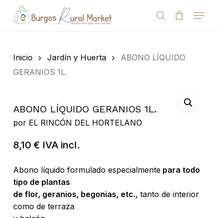
Skip
Menu
to
search
Close
Cart
Cart
main
Close
content
Menu
Búsqueda
de
Inicio
Jardín y Huerta
ABONO LÍQUIDO
productos
GERANIOS 1L.
ABONO LÍQUIDO GERANIOS 1L.
por
EL RINCÓN DEL HORTELANO
8,10
€
IVA incl.
Abono líquido formulado especialmente
para todo
tipo de plantas
de flor, geranios, begonias, etc.,
tanto de interior
como de terraza