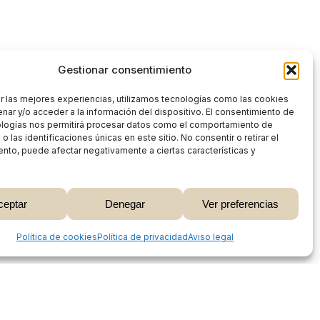
Gestionar consentimiento
r las mejores experiencias, utilizamos tecnologías como las cookies
nar y/o acceder a la información del dispositivo. El consentimiento de
ologías nos permitirá procesar datos como el comportamiento de
 las identificaciones únicas en este sitio. No consentir o retirar el
nto, puede afectar negativamente a ciertas características y
0,00
€
ceptar
Denegar
Ver preferencias
 Carrito
Finalizar Compra
Share
Política de cookies
Política de privacidad
Aviso legal
Proceso de compra
Mi cuenta