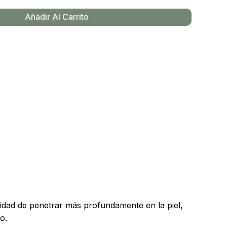
Añadir Al Carrito
y productos en el carrito.
Go To Shop
acidad de penetrar más profundamente en la piel,
o.