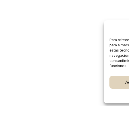
Para ofrece
para almace
estas tecn
navegación o
consentimie
funciones.
Subtotal:
A
Ver
Burgos Rural Market
Quiénes somos