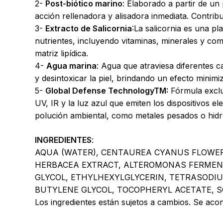
2-
Post-biótico marino
: Elaborado a partir de un
acción rellenadora y alisadora inmediata. Contribuye
3-
Extracto de Salicornia
:La salicornia es una p
nutrientes, incluyendo vitaminas, minerales y com
matriz lipídica.
4-
Agua marina
: Agua que atraviesa diferentes c
y desintoxicar la piel, brindando un efecto minim
5-
Global Defense TechnologyTM:
Fórmula exclus
UV, IR y la luz azul que emiten los dispositivos el
polución ambiental, como metales pesados o hid
INGREDIENTES
:
AQUA (WATER), CENTAUREA CYANUS FLOWER 
HERBACEA EXTRACT, ALTEROMONAS FERMENT
GLYCOL, ETHYLHEXYLGLYCERIN, TETRASODIUM
BUTYLENE GLYCOL, TOCOPHERYL ACETATE,
Los ingredientes están sujetos a cambios. Se acon