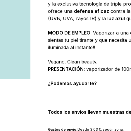
de
y la exclusiva tecnología de triple 
 to search or ESC to close
productos
ofrece una
defensa eficaz
contra l
(UVB, UVA, rayos IR) y la
luz azul
qu
MODO DE EMPLEO
: Vaporizar a una 
sientas tu piel tirante y que necesita 
iluminada al instante!!
Vegano. Clean beauty.
PRESENTACIÓN
: vaporizador de 100
¿Podemos ayudarte?
Todos los envíos llevan muestras de
Gastos de envío:
Desde
3,03
€
, según zona.