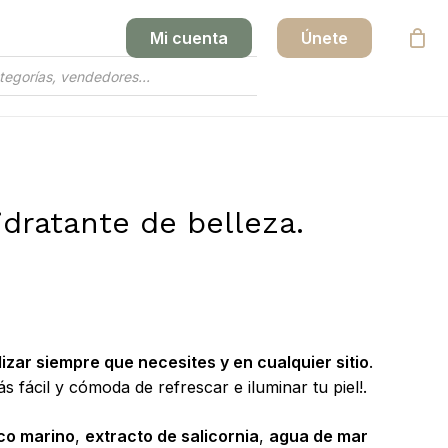
Mi cuenta
Únete
Close
Cart
idratante de belleza.
ilizar siempre que necesites y en cualquier sitio
.
 fácil y cómoda de refrescar e iluminar tu piel!.
ico marino
,
extracto de salicornia
,
agua de mar