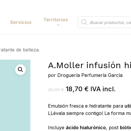
Cart
Territorios
Búsqueda
Servicios
de
productos
Papelería y
ratante de belleza.
tación
Entretenimiento
A.Moller infusión h
y Accesorios
Electrónica y
Tecnología
por
Droguería Perfumería García
y Belleza
Hogar
El
El
18,70
€
IVA incl.
25,00
€
 y Huerta
precio
precio
Bricolaje y Suministros
original
actual
Emulsión fresca e hidratante para
ut
Industriales
era:
es:
LLévala siempre contigo! La forma más
25,00 €.
18,70 €.
Búsqueda
Incluye
ácido hialurónico
, post
biót