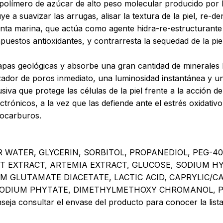
 polímero de azúcar de alto peso molecular producido por ba
 a suavizar las arrugas, alisar la textura de la piel, re-den
lanta marina, que actúa como agente hidra-re-estructurant
puestos antioxidantes, y contrarresta la sequedad de la pi
apas geológicas y absorbe una gran cantidad de minerales be
izador de poros inmediato, una luminosidad instantánea y una
iva que protege las células de la piel frente a la acción de
ectrónicos, a la vez que las defiende ante el estrés oxidati
rocarburos.
WATER, GLYCERIN, SORBITOL, PROPANEDIOL, PEG-4
 EXTRACT, ARTEMIA EXTRACT, GLUCOSE, SODIUM H
 GLUTAMATE DIACETATE, LACTIC ACID, CAPRYLIC/CA
 SODIUM PHYTATE, DIMETHYLMETHOXY CHROMANOL, 
seja consultar el envase del producto para conocer la lista