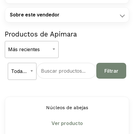
Sobre este vendedor
Productos de Apimara
Ordenar
Más recientes
Aplicar
por
Filtrar
Todas las categorías
Núcleos de abejas
Ver producto