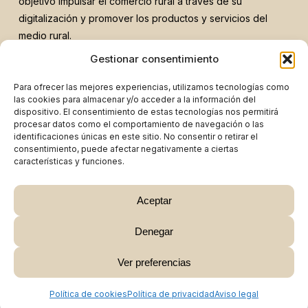
objetivo impulsar el comercio rural a través de su
digitalización y promover los productos y servicios del
medio rural.
El proyecto ha sido financiado gracias al apoyo de:
Gestionar consentimiento
Para ofrecer las mejores experiencias, utilizamos tecnologías como
las cookies para almacenar y/o acceder a la información del
dispositivo. El consentimiento de estas tecnologías nos permitirá
procesar datos como el comportamiento de navegación o las
identificaciones únicas en este sitio. No consentir o retirar el
Aviso legal
Política de privacidad
consentimiento, puede afectar negativamente a ciertas
Política de cookies
características y funciones.
©
2026
— Burgos Rural Market
Aceptar
Denegar
Subtotal:
0,00
€
Ver preferencias
Ver Carrito
Finalizar Compra
Política de cookies
Política de privacidad
Aviso legal