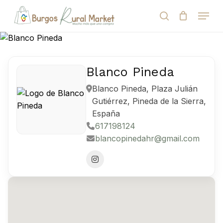
Skip
Menu
to
search
Close
Cart
Cart
main
Close
content
Menu
Búsqueda
de
productos
Blanco Pineda
Blanco Pineda, Plaza Julián
Gutiérrez, Pineda de la Sierra,
España
617198124
blancopinedahr@gmail.com