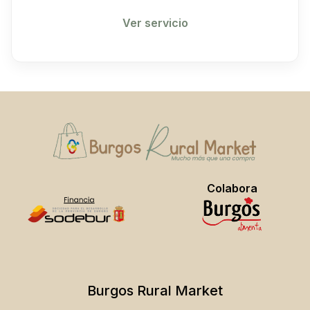
Ver servicio
Colabora
No hay productos en el carrito.
Burgos Rural Market
Go To Shop