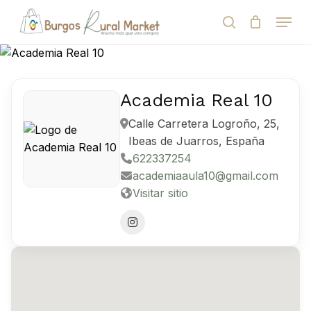
Skip
Menu
to
search
Close
Cart
Cart
main
Close
content
Menu
Búsqueda
de
productos
Academia Real 10
Calle Carretera Logroño, 25,
Ibeas de Juarros, España
622337254
academiaaula10@gmail.com
Visitar sitio