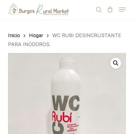
Skip
Menu
to
search
Close
Cart
Cart
main
Close
content
Menu
Búsqueda
de
Inicio
Hogar
WC RUBI DESINCRUSTANTE
productos
PARA INODOROS.