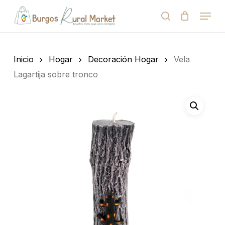
Skip
Menu
to
search
Close
Cart
Cart
main
Close
content
Menu
Búsqueda
de
Inicio
Hogar
Decoración Hogar
Vela
productos
Lagartija sobre tronco