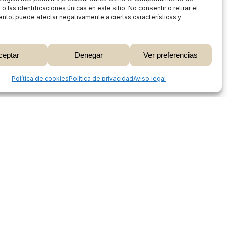
 las identificaciones únicas en este sitio. No consentir o retirar el
nto, puede afectar negativamente a ciertas características y
0,00
€
ceptar
Denegar
Ver preferencias
 Carrito
Finalizar Compra
Share
Política de cookies
Política de privacidad
Aviso legal
Proceso de compra
Mi cuenta
Métodos de pago
Envíos
Devoluciones y reembolsos
Seguimiento de pedidos