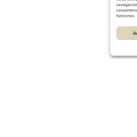
navegación o
consentimie
funciones.
Subtotal:
A
Ver
Burgos Rural Market
Quiénes somos
Atención al cliente
Preguntas frecuentes
Cómo vender en Burgos Rural Market
Participan