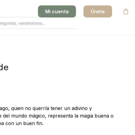
Mi cuenta
Únete
Close
Cart
de
go, quien no querría tener un adivino y
je del mundo mágico, representa la magia buena o
ea con un buen fin.