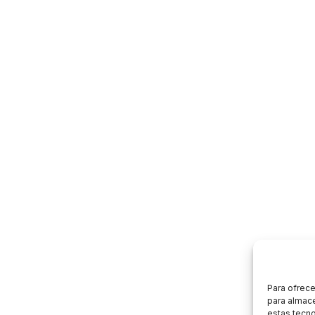
Para ofrece
para almace
estas tecn