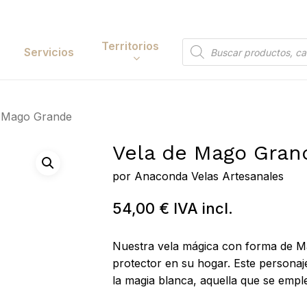
Cart
Territorios
Búsqueda
Servicios
de
productos
Papelería y
e Mago Grande
tación
Entretenimiento
Vela de Mago Gran
y Accesorios
Electrónica y
Tecnología
por
Anaconda Velas Artesanales
y Belleza
Hogar
54,00
€
IVA incl.
 y Huerta
Búsqueda
Bricolaje y Suministros
de
Nuestra vela mágica con forma de Ma
 to search or ESC to close
Industriales
productos
protector en su hogar. Este persona
la magia blanca, aquella que se empl