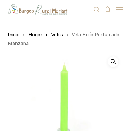
Skip
Menu
to
search
Close
Cart
Cart
main
Close
content
Menu
Búsqueda
de
Inicio
Hogar
Velas
Vela Bujía Perfumada
productos
Manzana