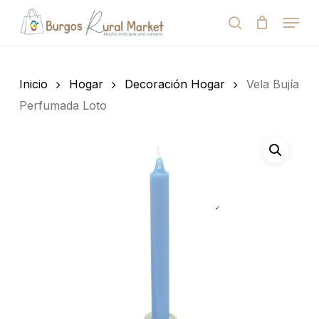
Skip
Menu
to
search
Close
Cart
Cart
main
Close
content
Menu
Búsqueda
de
Inicio
Hogar
Decoración Hogar
Vela Bujía
productos
Perfumada Loto