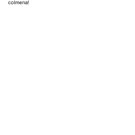
colmena!
No hay productos en el carrito.
Go To Shop