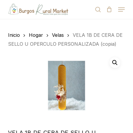
Skip
Menu
to
search
Close
Cart
Cart
main
Close
content
Menu
Búsqueda
de
Inicio
Hogar
Velas
VELA 1B DE CERA DE
productos
SELLO U OPERCULO PERSONALIZADA (copia)
VELA 1B DE CERA DE SELLO U