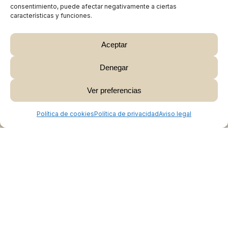
consentimiento, puede afectar negativamente a ciertas
características y funciones.
Aceptar
Denegar
Subtotal:
0,00
€
Ver preferencias
Ver Carrito
Finalizar Compra
Política de cookies
Política de privacidad
Aviso legal
Colabora