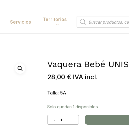
Cart
Territorios
Búsqueda
Servicios
de
productos
Papelería y
tación
Entretenimiento
Vaquera Bebé UNIS
y Accesorios
Electrónica y
Tecnología
28,00
€
IVA incl.
y Belleza
Búsqueda
Hogar
de
 y Huerta
Talla: 5A
 to search or ESC to close
productos
Bricolaje y Suministros
Industriales
Solo quedan 1 disponibles