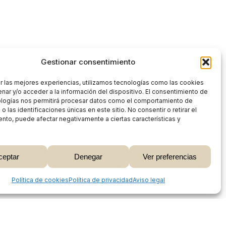
Gestionar consentimiento
r las mejores experiencias, utilizamos tecnologías como las cookies
nar y/o acceder a la información del dispositivo. El consentimiento de
ologías nos permitirá procesar datos como el comportamiento de
 las identificaciones únicas en este sitio. No consentir o retirar el
nto, puede afectar negativamente a ciertas características y
0,00
€
ceptar
Denegar
Ver preferencias
 Carrito
Finalizar Compra
Share
Política de cookies
Política de privacidad
Aviso legal
Proceso de compra