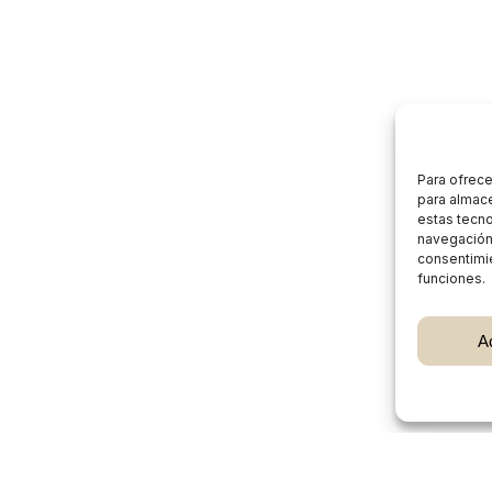
Para ofrece
para almace
estas tecn
navegación o
consentimie
funciones.
Subtotal:
A
Ver
Burgos Rural Market