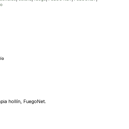
do
ío
y productos en el carrito.
mpia hollín, FuegoNet.
Go To Shop