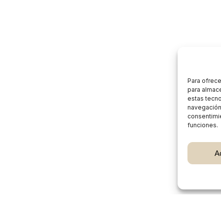
Para ofrece
para almace
estas tecn
navegación o
consentimie
funciones.
Subtotal:
A
Ver
Burgos Rural Market