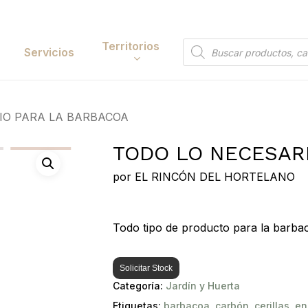
Cart
Territorios
Búsqueda
Servicios
de
productos
Papelería y
IO PARA LA BARBACOA
tación
Entretenimiento
TODO LO NECESAR
y Accesorios
Electrónica y
Tecnología
por
EL RINCÓN DEL HORTELANO
y Belleza
Búsqueda
Hogar
de
 y Huerta
 to search or ESC to close
Todo tipo de producto para la barba
productos
Bricolaje y Suministros
Industriales
Solicitar Stock
Categoría:
Jardín y Huerta
Etiquetas:
barbacoa
,
carbón
,
cerillas
,
en