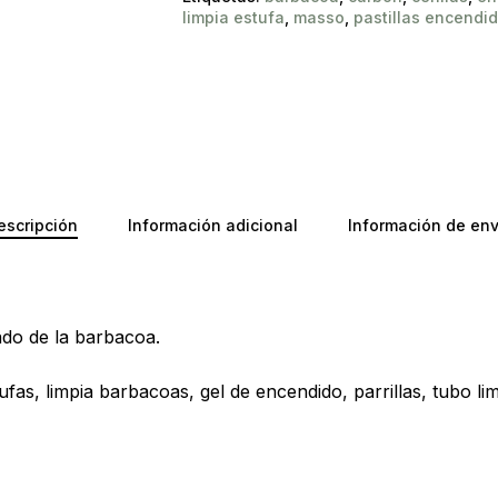
limpia estufa
,
masso
,
pastillas encendi
escripción
Información adicional
Información de env
dado de la barbacoa.
No ha
tufas, limpia barbacoas, gel de encendido, parrillas, tubo li