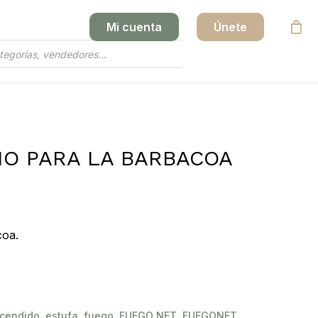
Mi cuenta
Únete
Close
Cart
IO PARA LA BARBACOA
coa.
cendido
,
estufa
,
fuego
,
FUEGO NET
,
FUEGONET
,