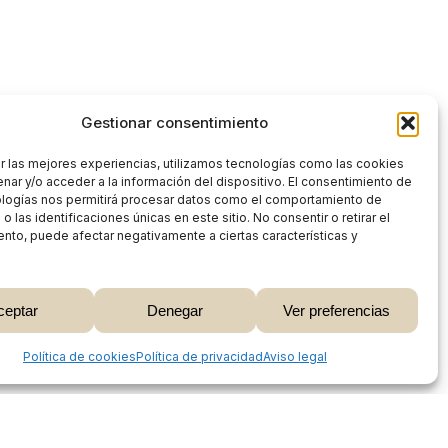
Gestionar consentimiento
r las mejores experiencias, utilizamos tecnologías como las cookies
nar y/o acceder a la información del dispositivo. El consentimiento de
ologías nos permitirá procesar datos como el comportamiento de
 las identificaciones únicas en este sitio. No consentir o retirar el
nto, puede afectar negativamente a ciertas características y
0,00
€
ceptar
Denegar
Ver preferencias
 Carrito
Finalizar Compra
Share
Política de cookies
Política de privacidad
Aviso legal
Proceso de compra