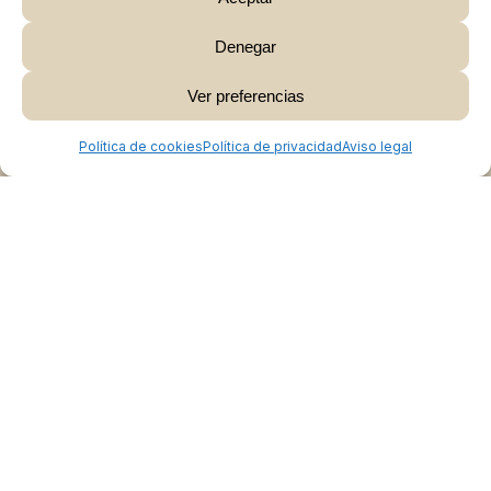
Denegar
Subtotal:
0,00
€
Ver preferencias
Ver Carrito
Finalizar Compra
Política de cookies
Política de privacidad
Aviso legal
Colabora