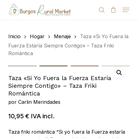
Skip
Menu
to
search
Close
Cart
Cart
main
Close
content
Menu
Búsqueda
de
Inicio
Hogar
Menaje
Taza «Si Yo Fuera la
productos
Fuerza Estaría Siempre Contigo» – Taza Friki
Romántica
Taza «Si Yo Fuera la Fuerza Estaría
Siempre Contigo» – Taza Friki
Romántica
por
Carlin Merindades
10,95
€
IVA incl.
Taza friki romántica “Si yo fuera la Fuerza estaría