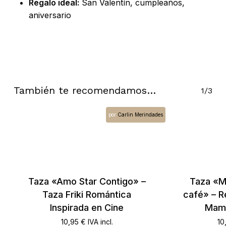
Regalo ideal:
San Valentín, cumpleaños,
aniversario
También te recomendamos…
1/3
por
Carlin Merindades
No hay productos en el carrito.
Go To Shop
Taza «Amo Star Contigo» –
Taza «M
Taza Friki Romántica
café» – R
Inspirada en Cine
Mamá
10,95
€
IVA incl.
10