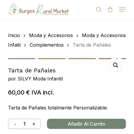
Skip
Menu
to
search
Close
Cart
Cart
main
Close
content
Menu
Búsqueda
de
Inicio
Moda y Accesorios
Moda y Accesorios
productos
Infatil
Complementos
Tarta de Pañales
Tarta de Pañales
por
SILVY Moda Infantil
60,00
€
IVA incl.
Tarta de Pañales totalmente Personalizable.
Añadir Al Carrito