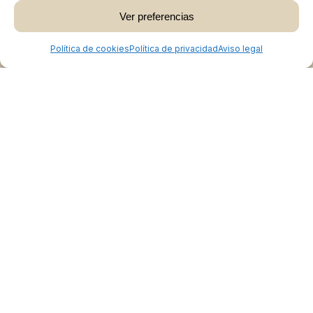
Ver preferencias
Ver Carrito
Finalizar Compra
Política de cookies
Política de privacidad
Aviso legal
Colabora
Burgos Rural Market
Quiénes somos
Atención al cliente
Preguntas frecuentes
Cómo vender en Burgos Rural Market