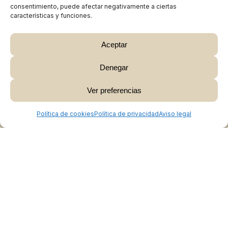
consentimiento, puede afectar negativamente a ciertas
características y funciones.
Aceptar
Denegar
Subtotal:
0,00
€
Ver preferencias
Ver Carrito
Finalizar Compra
Política de cookies
Política de privacidad
Aviso legal
Colabora