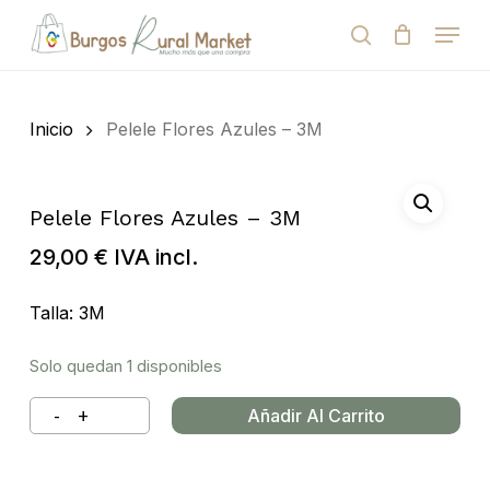
Skip
Menu
to
search
Close
Cart
Cart
main
Close
content
Menu
Búsqueda
de
Inicio
Pelele Flores Azules – 3M
productos
Pelele Flores Azules – 3M
29,00
€
IVA incl.
Talla: 3M
Solo quedan 1 disponibles
Añadir Al Carrito