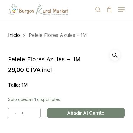
Skip
Menu
to
search
Close
Cart
Cart
main
Close
content
Menu
Búsqueda
de
Inicio
Pelele Flores Azules – 1M
productos
Pelele Flores Azules – 1M
29,00
€
IVA incl.
Talla: 1M
Solo quedan 1 disponibles
Añadir Al Carrito