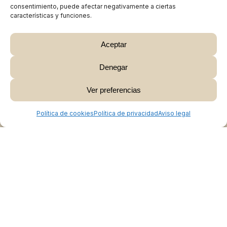
consentimiento, puede afectar negativamente a ciertas
características y funciones.
Aceptar
Denegar
Subtotal:
0,00
€
Ver preferencias
Ver Carrito
Finalizar Compra
Política de cookies
Política de privacidad
Aviso legal
Colabora