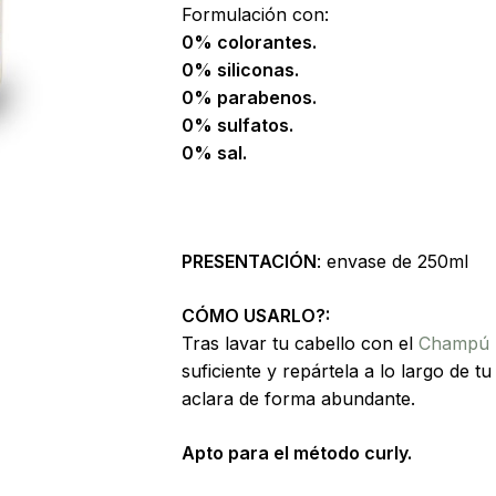
Formulación con:
de
 to search or ESC to close
0% colorantes.
productos
0% siliconas.
0% parabenos.
0% sulf
atos.
0% sal.
PRESENTACIÓN
: envase de 250ml
CÓMO USARLO?:
Tras lavar tu cabello con el
Champú 
suficiente y repártela a lo largo de t
aclara de forma abundante.
Apto para el método curly.