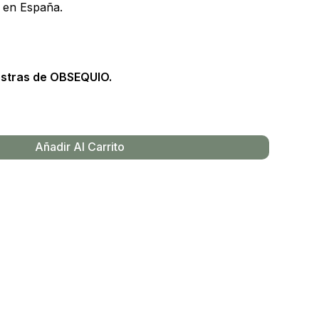
 en España.
estras de OBSEQUIO.
Añadir Al Carrito
y productos en el carrito.
Go To Shop