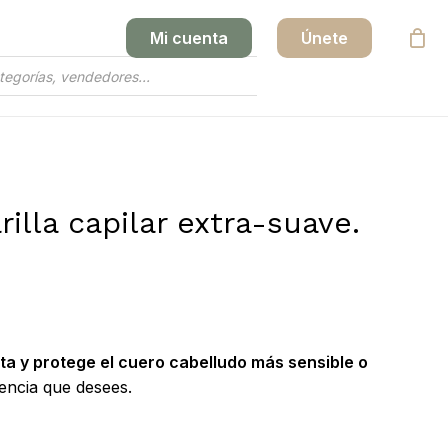
Mi cuenta
Únete
Close
Cart
illa capilar extra-suave.
rata y protege el cuero cabelludo más sensible o
encia que desees.