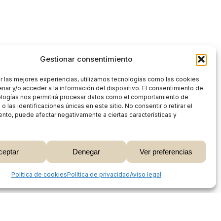
Gestionar consentimiento
r las mejores experiencias, utilizamos tecnologías como las cookies
nar y/o acceder a la información del dispositivo. El consentimiento de
ologías nos permitirá procesar datos como el comportamiento de
 las identificaciones únicas en este sitio. No consentir o retirar el
nto, puede afectar negativamente a ciertas características y
0,00
€
ceptar
Denegar
Ver preferencias
 Carrito
Finalizar Compra
Share
Política de cookies
Política de privacidad
Aviso legal
Proceso de compra