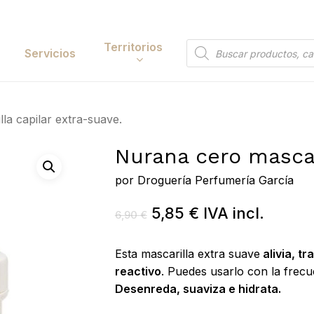
Cart
Territorios
Búsqueda
Servicios
de
productos
Papelería y
la capilar extra-suave.
tación
Entretenimiento
Nurana cero mascar
y Accesorios
Electrónica y
Tecnología
por
Droguería Perfumería García
y Belleza
Hogar
El
El
5,85
€
IVA incl.
6,90
€
 y Huerta
precio
precio
Bricolaje y Suministros
original
actual
Esta mascarilla extra suave
alivia, t
Industriales
era:
es:
reactivo
. Puedes usarlo con la frecu
Desenreda, suaviza e hidrata.
6,90 €.
5,85 €.
Búsqueda