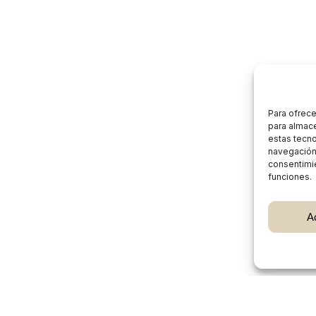
Para ofrece
para almace
estas tecn
navegación o
consentimie
funciones.
Subtotal:
A
Ver
Burgos Rural Market