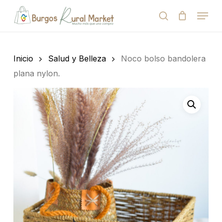
Skip
Menu
to
search
Close
Cart
Cart
main
Close
content
Menu
Búsqueda
de
Inicio
Salud y Belleza
Noco bolso bandolera
productos
plana nylon.