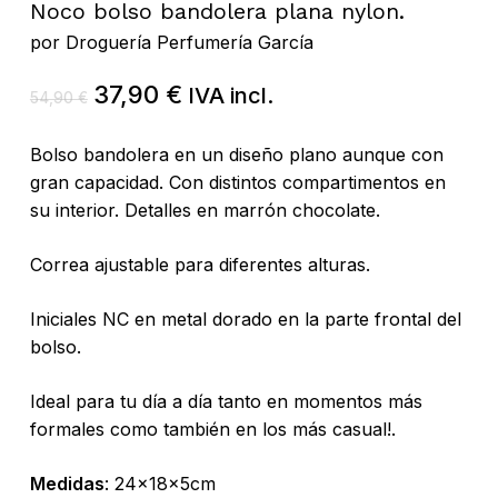
Noco bolso bandolera plana nylon.
por
Droguería Perfumería García
El
El
37,90
€
IVA incl.
54,90
€
precio
precio
original
actual
Bolso bandolera en un diseño plano aunque con
era:
es:
gran capacidad. Con distintos compartimentos en
54,90 €.
37,90 €.
su interior. Detalles en marrón chocolate.
Correa ajustable para diferentes alturas.
Iniciales NC en metal dorado en la parte frontal del
bolso.
Ideal para tu día a día tanto en momentos más
formales como también en los más casual!.
Medidas
: 24x18x5cm