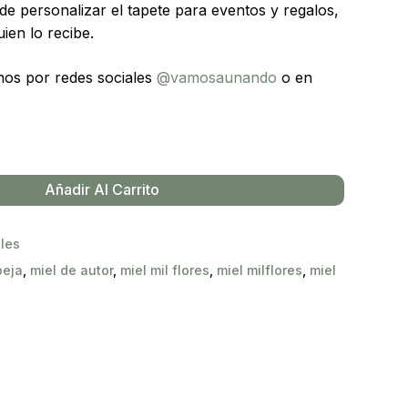
d de personalizar el tapete para eventos y regalos,
uien lo recibe.
nos por redes sociales
@vamosaunando
o en
Añadir Al Carrito
les
beja
,
miel de autor
,
miel mil flores
,
miel milflores
,
miel