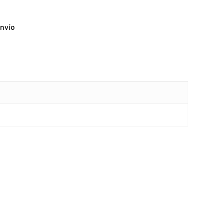
y productos en el carrito.
nvío
Go To Shop