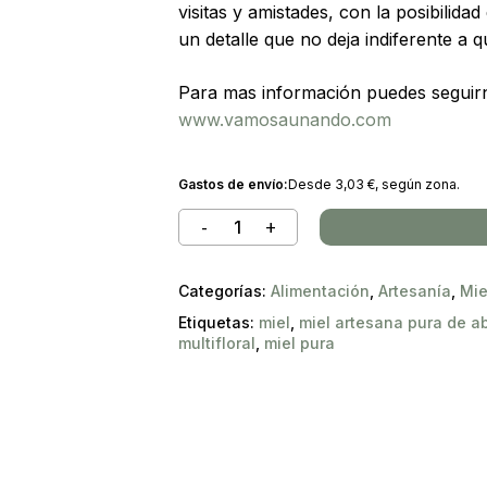
visitas y amistades, con la posibilida
un detalle que no deja indiferente a q
Para mas información puedes seguir
www.vamosaunando.com
Gastos de envío:
Desde
3,03
€
, según zona.
Categorías:
Alimentación
,
Artesanía
,
Mie
Etiquetas:
miel
,
miel artesana pura de a
multifloral
,
miel pura