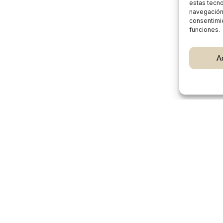
estas tecn
navegación o
consentimie
funciones.
Subtotal:
A
Ver
Burgos Rural Market
Quiénes somos
Atención al cliente
Preguntas frecuentes
Cómo vender en Burgos Rural Market
Participan