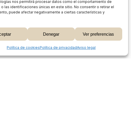
ologías nos permitirá procesar datos como el comportamiento de
 las identificaciones únicas en este sitio. No consentir o retirar el
nto, puede afectar negativamente a ciertas características y
0,00
€
ceptar
Denegar
Ver preferencias
 Carrito
Finalizar Compra
Share
Política de cookies
Política de privacidad
Aviso legal
Proceso de compra
Mi cuenta
Métodos de pago
Envíos
Devoluciones y reembolsos
Seguimiento de pedidos