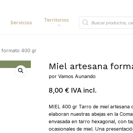
Cart
Territorios
Búsqueda
Servicios
de
productos
Papelería y
a formato 400 gr
tación
Entretenimiento
Miel artesana form
y Accesorios
Electrónica y
Tecnología
por
Vamos Aunando
y Belleza
Hogar
8,00
€
IVA incl.
 y Huerta
Búsqueda
Bricolaje y Suministros
de
MIEL 400 gr Tarro de miel artesana d
Industriales
 to search or ESC to close
productos
elaboran nuestras abejas en la Coma
envasada en tarro hexagonal, con ta
ocasionales de miel. Una presentaci