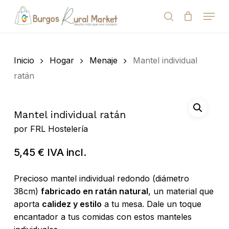
Skip
Menu
to
search
Close
Cart
Cart
main
Close
content
Menu
Búsqueda
de
Inicio
Hogar
Menaje
Mantel individual
productos
ratán
Mantel individual ratán
por
FRL Hostelería
5,45
€
IVA incl.
Precioso mantel individual redondo (diámetro
38cm)
fabricado en ratán natural
, un material que
aporta
calidez y estilo
a tu mesa. Dale un toque
encantador a tus comidas con estos manteles