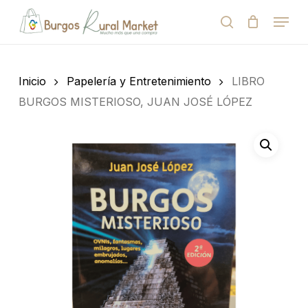
Skip
Menu
to
search
Close
Cart
Cart
main
Close
content
Menu
Búsqueda
de
Inicio
Papelería y Entretenimiento
LIBRO
productos
BURGOS MISTERIOSO, JUAN JOSÉ LÓPEZ