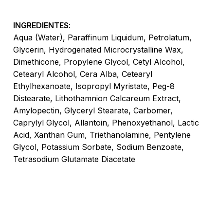
INGREDIENTES
:
Aqua (Water), Paraffinum Liquidum, Petrolatum,
No hay productos en el carrito.
Glycerin, Hydrogenated Microcrystalline Wax,
Dimethicone, Propylene Glycol, Cetyl Alcohol,
Go To Shop
Cetearyl Alcohol, Cera Alba, Cetearyl
Ethylhexanoate, Isopropyl Myristate, Peg-8
Distearate, Lithothamnion Calcareum Extract,
Amylopectin, Glyceryl Stearate, Carbomer,
Caprylyl Glycol, Allantoin, Phenoxyethanol, Lactic
Acid, Xanthan Gum, Triethanolamine, Pentylene
Glycol, Potassium Sorbate, Sodium Benzoate,
Tetrasodium Glutamate Diacetate