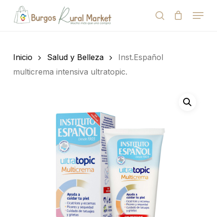
Skip
Menu
to
search
Close
Cart
Cart
main
Close
content
Menu
Búsqueda
de
Inicio
Salud y Belleza
Inst.Español
productos
multicrema intensiva ultratopic.