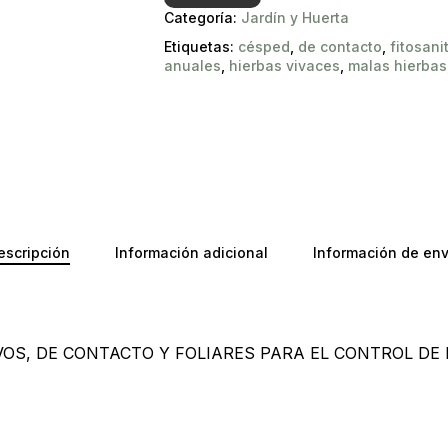
Categoría:
Jardín y Huerta
Etiquetas:
césped
,
de contacto
,
fitosani
anuales
,
hierbas vivaces
,
malas hierbas
escripción
Información adicional
Información de env
VOS, DE CONTACTO Y FOLIARES PARA EL CONTROL DE
No ha