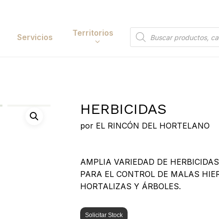
Cart
Territorios
Búsqueda
Servicios
de
productos
Papelería y
tación
Entretenimiento
HERBICIDAS
y Accesorios
Electrónica y
Tecnología
por
EL RINCÓN DEL HORTELANO
y Belleza
Búsqueda
Hogar
de
 y Huerta
 to search or ESC to close
AMPLIA VARIEDAD DE HERBICIDAS
productos
Bricolaje y Suministros
PARA EL CONTROL DE MALAS HIE
Industriales
HORTALIZAS Y ÁRBOLES.
Solicitar Stock