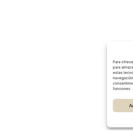
Para ofrece
para almace
estas tecn
navegación o
consentimie
funciones.
Subtotal:
A
Ver