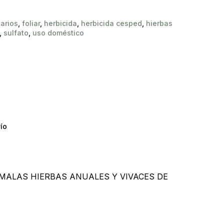
tarios
,
foliar
,
herbicida
,
herbicida cesped
,
hierbas
,
sulfato
,
uso doméstico
ío
 MALAS HIERBAS ANUALES Y VIVACES DE
y productos en el carrito.
Go To Shop