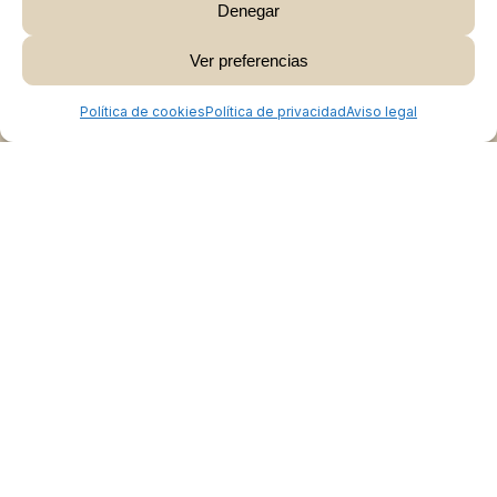
Denegar
Subtotal:
0,00
€
Ver preferencias
Ver Carrito
Finalizar Compra
Política de cookies
Política de privacidad
Aviso legal
Colabora
Burgos Rural Market
Quiénes somos
Atención al cliente