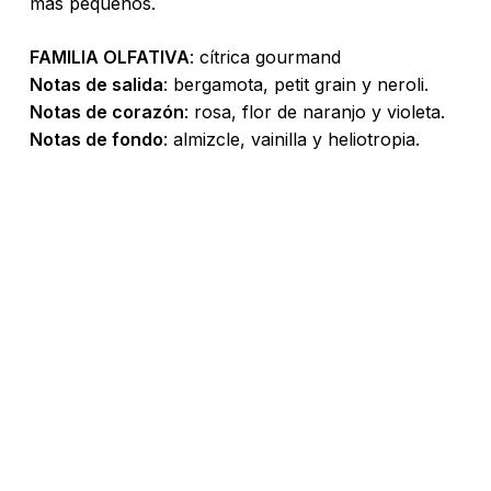
más pequeños.
FAMILIA OLFATIVA
: cítrica gourmand
Notas de salida
: bergamota, petit grain y neroli.
Notas de corazón
: rosa, flor de naranjo y violeta.
Notas de fondo
: almizcle, vainilla y heliotropia.
No hay productos en el carrito.
Go To Shop