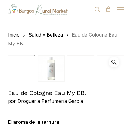
Skip
Menu
to
search
Close
Cart
Cart
main
Close
content
Menu
Búsqueda
de
Inicio
Salud y Belleza
Eau de Cologne Eau
productos
My BB.
Eau de Cologne Eau My BB.
por
Droguería Perfumería García
El aroma de la ternura
.