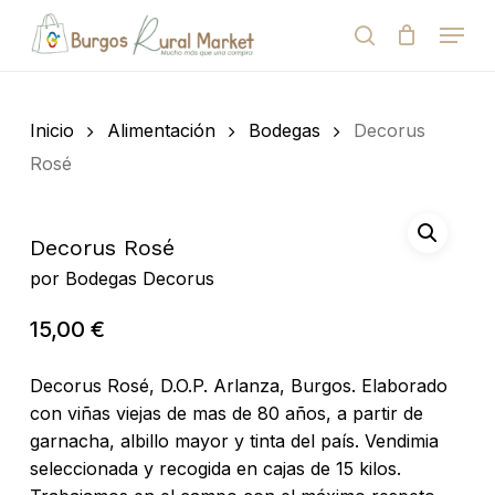
Skip
Menu
to
search
Close
Cart
Cart
main
Close
content
Menu
Búsqueda
de
Inicio
Alimentación
Bodegas
Decorus
productos
Rosé
Decorus Rosé
por
Bodegas Decorus
15,00
€
Decorus Rosé, D.O.P. Arlanza, Burgos. Elaborado
con viñas viejas de mas de 80 años, a partir de
garnacha, albillo mayor y tinta del país. Vendimia
seleccionada y recogida en cajas de 15 kilos.