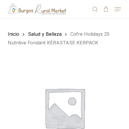
Skip
Menu
to
search
Close
Cart
Cart
main
Close
content
Menu
Búsqueda
de
Inicio
Salud y Belleza
Cofre Holidays 25
productos
Nutritive Fondant KÉRASTASE KERPACK