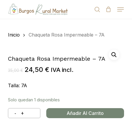
Skip
Menu
to
search
Close
Cart
Cart
main
Close
content
Menu
Búsqueda
de
Inicio
Chaqueta Rosa Impermeable – 7A
productos
Chaqueta Rosa Impermeable – 7A
El
El
24,50
€
IVA incl.
35,00
€
precio
precio
original
actual
Talla: 7A
era:
es:
35,00 €.
24,50 €.
Solo quedan 1 disponibles
Añadir Al Carrito