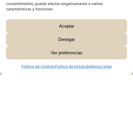
consentimiento, puede afectar negativamente a ciertas
características y funciones.
Aceptar
Denegar
Subtotal:
0,00
€
Ver preferencias
Ver Carrito
Finalizar Compra
Política de cookies
Política de privacidad
Aviso legal
Colabora