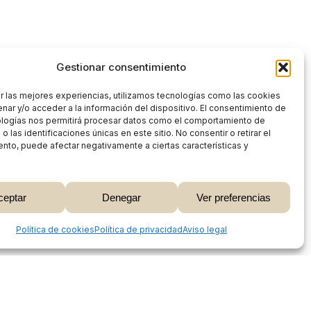
Gestionar consentimiento
r las mejores experiencias, utilizamos tecnologías como las cookies
nar y/o acceder a la información del dispositivo. El consentimiento de
ologías nos permitirá procesar datos como el comportamiento de
 las identificaciones únicas en este sitio. No consentir o retirar el
nto, puede afectar negativamente a ciertas características y
0,00
€
ceptar
Denegar
Ver preferencias
 Carrito
Finalizar Compra
Share
Política de cookies
Política de privacidad
Aviso legal
Proceso de compra
Mi cuenta