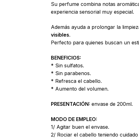
de
Su perfume combina notas aromáticas
 to search or ESC to close
productos
experiencia sensorial muy especial.
Además ayuda a prolongar la limpie
visibles
.
Perfecto para quienes buscan un esti
BENEFICIOS:
* Sin sulfatos.
* Sin parabenos.
* Refresca el cabello.
* Aumento del volumen.
PRESENTACIÓN:
envase de 200ml.
MODO DE EMPLEO:
1/ Agitar buen el envase.
2/ Rociar el cabello teniendo cuidado