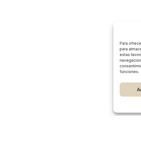
Para ofrece
para almace
estas tecn
navegación o
consentimie
funciones.
Subtotal:
A
Ver
Burgos Rural Market
Quiénes somos