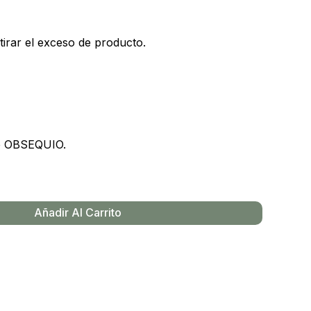
etirar el exceso de producto.
de OBSEQUIO.
Añadir Al Carrito
y productos en el carrito.
Go To Shop