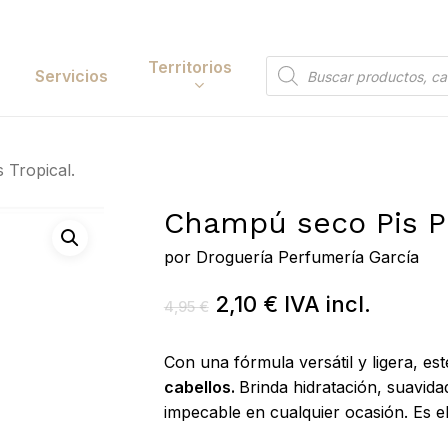
Cart
Territorios
Búsqueda
Servicios
de
productos
Papelería y
 Tropical.
tación
Entretenimiento
Champú seco Pis Pa
y Accesorios
Electrónica y
Tecnología
por
Droguería Perfumería García
y Belleza
Hogar
El
El
2,10
€
IVA incl.
4,95
€
 y Huerta
precio
precio
Bricolaje y Suministros
original
actual
Con una fórmula versátil y ligera, e
Industriales
era:
es:
cabellos.
Brinda hidratación, suavida
impecable en cualquier ocasión. Es e
4,95 €.
2,10 €.
Búsqueda