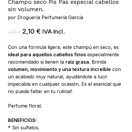
Champú seco Pis Pas especial cabellos
sin volumen.
por
Droguería Perfumería García
El
El
2,10
€
IVA incl.
4,95
€
precio
precio
original
actual
Con una fórmula ligera, este champú en seco, es
era:
es:
ideal para aquellos cabellos finos
especialmente
4,95 €.
2,10 €.
recomendado si tienen la
raíz grasa
. Brinda
volumen, movimiento y una textura increíble
con
un acabado muy natural, ayudándote a lucir
impecable en cualquier ocasión. Es el esencial que
no puede faltar en tu rutina!!
Perfume floral.
BENEFICIOS:
* Sin sulfatos.