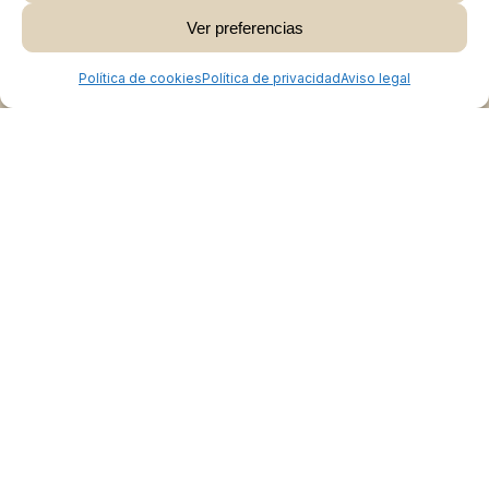
Ver preferencias
Ver Carrito
Finalizar Compra
Política de cookies
Política de privacidad
Aviso legal
Colabora
Burgos Rural Market
Quiénes somos
Atención al cliente
Preguntas frecuentes
Cómo vender en Burgos Rural Market