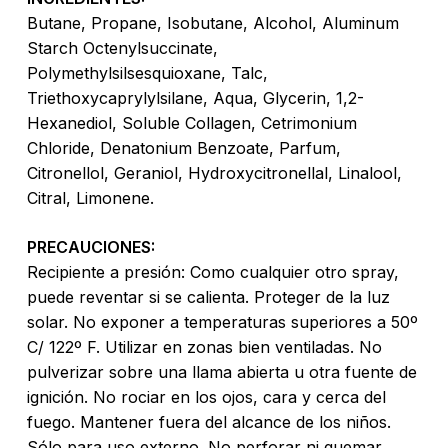
Butane, Propane, Isobutane, Alcohol, Aluminum
Go To Shop
Starch Octenylsuccinate,
Polymethylsilsesquioxane, Talc,
Triethoxycaprylylsilane, Aqua, Glycerin, 1,2-
Hexanediol, Soluble Collagen, Cetrimonium
Chloride, Denatonium Benzoate, Parfum,
Citronellol, Geraniol, Hydroxycitronellal, Linalool,
Citral, Limonene.
PRECAUCIONES:
Recipiente a presión: Como cualquier otro spray,
puede reventar si se calienta. Proteger de la luz
solar. No exponer a temperaturas superiores a 50º
C/ 122º F. Utilizar en zonas bien ventiladas. No
pulverizar sobre una llama abierta u otra fuente de
ignición. No rociar en los ojos, cara y cerca del
fuego. Mantener fuera del alcance de los niños.
Sólo para uso externo. No perforar ni quemar,