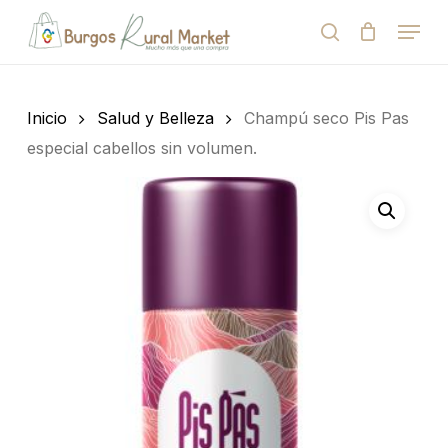
Skip
Menu
to
search
Close
Cart
Cart
main
Close
content
Menu
Búsqueda
de
Inicio
Salud y Belleza
Champú seco Pis Pas
productos
especial cabellos sin volumen.