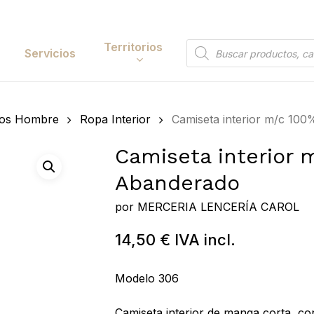
Cart
Territorios
Búsqueda
Servicios
de
productos
Papelería y
ios Hombre
Ropa Interior
Camiseta interior m/c 10
tación
Entretenimiento
Camiseta interior 
y Accesorios
Electrónica y
Abanderado
Tecnología
y Belleza
por
MERCERIA LENCERÍA CAROL
Hogar
 y Huerta
14,50
€
IVA incl.
Bricolaje y Suministros
Búsqueda
Industriales
de
 to search or ESC to close
Modelo 306
productos
Camiseta interior de manga corta, con