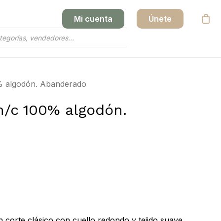
Mi cuenta
Únete
Close
Cart
0% algodón. Abanderado
m/c 100% algodón.
 corte clásico con cuello redondo y tejido suave.