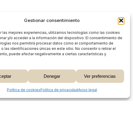
Gestionar consentimiento
r las mejores experiencias, utilizamos tecnologías como las cookies
nar y/o acceder a la información del dispositivo. El consentimiento de
ologías nos permitirá procesar datos como el comportamiento de
 las identificaciones únicas en este sitio. No consentir o retirar el
nto, puede afectar negativamente a ciertas características y
0,00
€
ceptar
Denegar
Ver preferencias
 Carrito
Finalizar Compra
Share
Política de cookies
Política de privacidad
Aviso legal
Proceso de compra
Mi cuenta
Métodos de pago