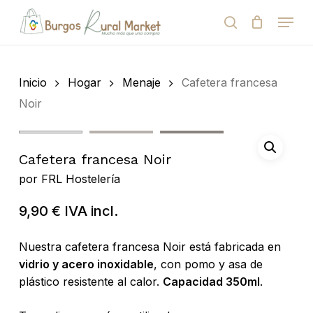
Skip
Menu
to
search
Close
Cart
Cart
main
Close
content
Menu
Búsqueda
de
Inicio
Hogar
Menaje
Cafetera francesa
productos
Noir
Cafetera francesa Noir
por
FRL Hostelería
9,90
€
IVA incl.
Nuestra cafetera francesa Noir está fabricada en
vidrio y acero inoxidable
, con pomo y asa de
plástico resistente al calor.
Capacidad 350ml
.