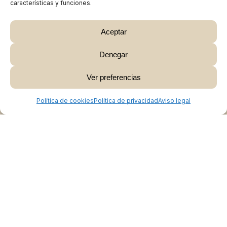
características y funciones.
Aceptar
Denegar
Subtotal:
0,00
€
Ver preferencias
Ver Carrito
Finalizar Compra
Política de cookies
Política de privacidad
Aviso legal
Colabora