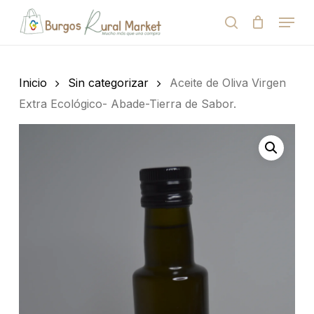
Skip
Menu
to
search
Close
Cart
Cart
main
Close
content
Menu
Búsqueda
de
Inicio
Sin categorizar
Aceite de Oliva Virgen
productos
Extra Ecológico- Abade-Tierra de Sabor.