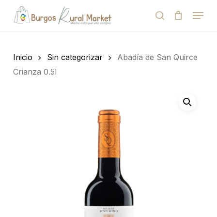
Skip
Menu
to
search
Close
Cart
Cart
main
Close
content
Menu
Búsqueda
de
Inicio
Sin categorizar
Abadía de San Quirce
productos
Crianza 0.5l